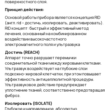
поверхностного слоя.
Принцип действия:
Основой работы прибора является концепция RID
(англ. rid – достичь, изолировать, деактивировать).
RID концепт: быстрый и эффективный метод
лечения, основанный на комбинированном
воздействии высокочастотного
электромагнитного поля и ультразвука
Достичь (REACH)
Аппарат точно разрушает перемычки
соединительной ткани между жировыми клетками.
Ультразвук воздействует на глубокие слои
подкожно-жировой клетчатки, при этом повышает
эффективность антицеллюлитной процедуры.
Ультразвуковое действие предупреждает
уплотнение тканей, соответственно предотвращая
фиброз.
Изолировать (ISOLATE)
Глубокое и направленное, абсолютно