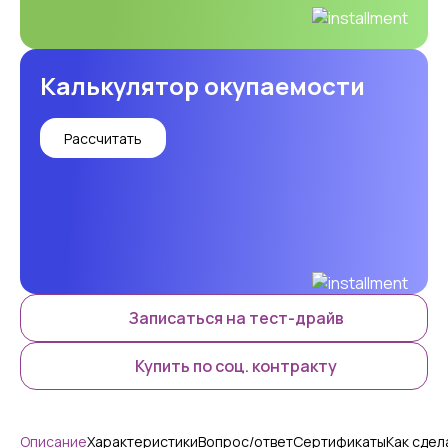
Калькулятор окупаемости
Рассчитать
Записаться на тест-драйв
Купить по соц. контракту
Описание
Характеристики
Вопрос/ответ
Сертификаты
Как сдел