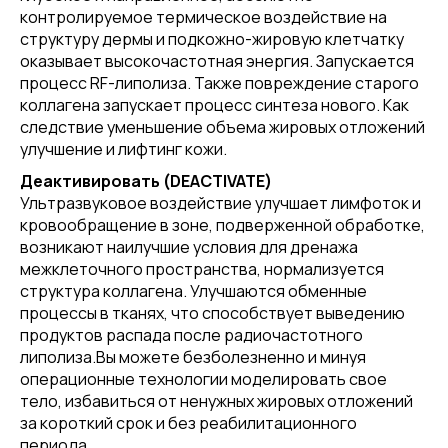
контролируемое термическое воздействие на
структуру дермы и подкожно-жировую клетчатку
оказывает высокочастотная энергия. Запускается
процесс RF-липолиза. Также повреждение старого
коллагена запускает процесс синтеза нового. Как
следствие уменьшение объема жировых отложений
улучшение и лифтинг кожи.
Деактивировать (DEACTIVATE)
Ультразвуковое воздействие улучшает лимфоток и
кровообращение в зоне, подверженной обработке,
возникают наилучшие условия для дренажа
межклеточного пространства, нормализуется
структура коллагена. Улучшаются обменные
процессы в тканях, что способствует выведению
продуктов распада после радиочастотного
липолиза.Вы можете безболезненно и минуя
операционные технологии моделировать свое
тело, избавиться от ненужных жировых отложений
за короткий срок и без реабилитационного
периода.