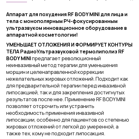
Аппарат для похудения RF BODY MINI для лица и
тела с монополярным РЧ-фокусированным
ультразвуком инновационное оборудование в
аппаратной косметологии!
УМЕНЬШАЕТ ОТЛОЖЕНИЯ И ФОРМИРУЕТ КОНТУРЫ
ТЕЛА РадиоУльтразвуковой термолиполиз RF
BODY MINI
предлагает революционный
неинвазивный метод терапии для уменьшения
морщин и целенаправленной коррекции
нежелательных жировых отложений. Подходит как
для предварительной терапии перед инвазивной
липосакцией, так и для закрепления достигнутых
результатов после нее. Применение RF BODY MINI
позволяет отсрочить или устранить
необходимость применения инвазивной
липосакции, особенно для пациентов со степенью
жировых отложений от легкой до умеренной, а
также тех, кому не подходит липосакция.