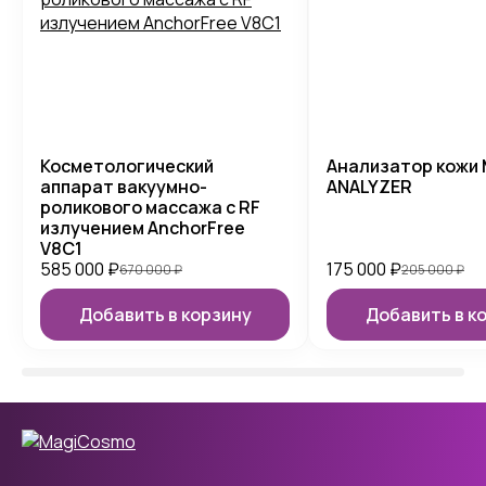
Косметологический
Анализатор кожи 
аппарат вакуумно-
ANALYZER
роликового массажа с RF
излучением AnchorFree
V8C1
585 000
₽
175 000
₽
670 000
₽
205 000
₽
Добавить в корзину
Добавить в к