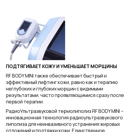
ПОДТЯГИВАЕТ КОЖУ И УМЕНЬШАЕТ МОРЩИНЫ
RF BODY MINI также обеспечивает быстрый и
эффективный лифтинг кожи, равно как и терапию
неглубоких и глубоких морщин с видимыми
результатами, часто проявляющимися сразу после
первой терапии.
РадиоУльтразвуковой термолиполиз RF BODY MINI –
инновационная технология радиоультразвукового
липолиза для неинвазивного устранения жировых
отложений и подтяжки кожи. Единственное