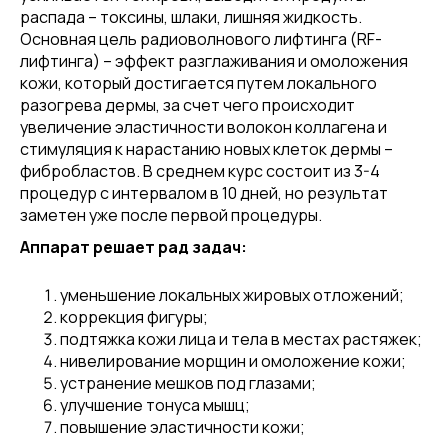
распада – токсины, шлаки, лишняя жидкость.
Основная цель радиоволнового лифтинга (RF-
лифтинга) – эффект разглаживания и омоложения
кожи, который достигается путем локального
разогрева дермы, за счет чего происходит
увеличение эластичности волокон коллагена и
стимуляция к нарастанию новых клеток дермы –
фибробластов. В среднем курс состоит из 3-4
процедур с интервалом в 10 дней, но результат
заметен уже после первой процедуры.
Аппарат решает рад задач:
уменьшение локальных жировых отложений;
коррекция фигуры;
подтяжка кожи лица и тела в местах растяжек;
нивелирование морщин и омоложение кожи;
устранение мешков под глазами;
улучшение тонуса мышц;
повышение эластичности кожи;