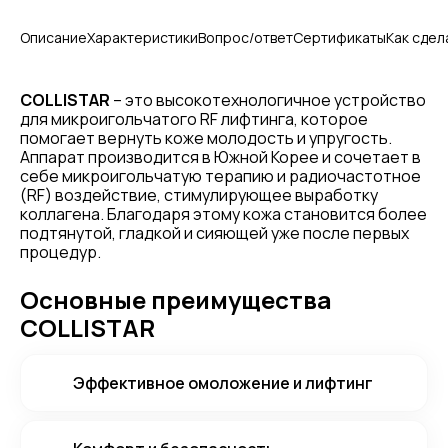
Описание
Характеристики
Вопрос/ответ
Сертификаты
Как сдел
COLLISTAR
– это высокотехнологичное устройство
для микроигольчатого RF лифтинга, которое
помогает вернуть коже молодость и упругость.
Аппарат производится в Южной Корее и сочетает в
себе микроигольчатую терапию и радиочастотное
(RF) воздействие, стимулирующее выработку
коллагена. Благодаря этому кожа становится более
подтянутой, гладкой и сияющей уже после первых
процедур.
Основные преимущества
COLLISTAR
Эффективное омоложение и лифтинг