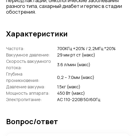
период лактации, онкологические заболевания
разного типа, сахарный диабет и герпес в стадии
обострения.
Характеристики
Частота:
700КГц +20% / 2,2МГц *20%
Вакуумное давление:
29 мм рт ст (макс)
Скорость вакуумного
3.6 л/мин (макс)
потока:
Глубина
0,2 – 7.0мм (макс)
проникновения:
Давление вакуума:
1.5кг (макс)
Мощность аппарата:
450 Вт (макс)
Электропитание:
АС 110-220B 50/60Гц
Вопрос/ответ