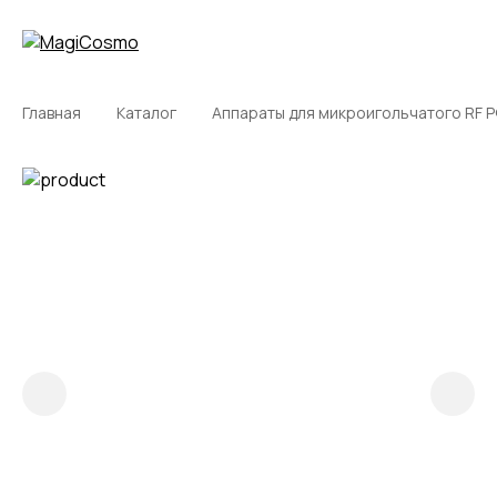
Описание
Характеристики
Вопрос/ответ
Сертификаты
Как сдел
Главная
Каталог
Аппараты для микроигольчатого RF Р