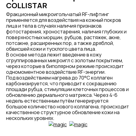
COLLISTAR
Фракционный микроигольчатый RF-лифтинг
применяется для воздействия на кожный покров
лица и тела в случаях наличия признаков
фотостарения, хроностарения, наличия глубоких и
поверхностных морщин, рубцов, растяжек, акне,
потсакне, расширенных пор, а также дряблой,
обвисшей кожи и тусклого цвета лица.
В основе метода лежит введение в кожу
сгруппированных микроигл с золотым покрытием,
через которые в биполярном режиме происходит
одномоментное воздействие RF-энергии.
Под воздействием нагрева до 70°С коллаген
карбонизируется, что приводит к сокращению
площади рубца, стимуляции клеточных процессов и
обновлению дермального матрикса. Через 4-6
недель естественным путём генерируется
большое количество нового коллагена, происходит
качественное структурное обновление кожи на
нескольких уровнях.