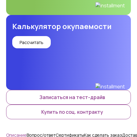
Калькулятор окупаемости
Рассчитать
Записаться на тест-драйв
Купить по соц. контракту
Описание
Вопрос/ответ
Сертификаты
Как сделать заказ
Достав