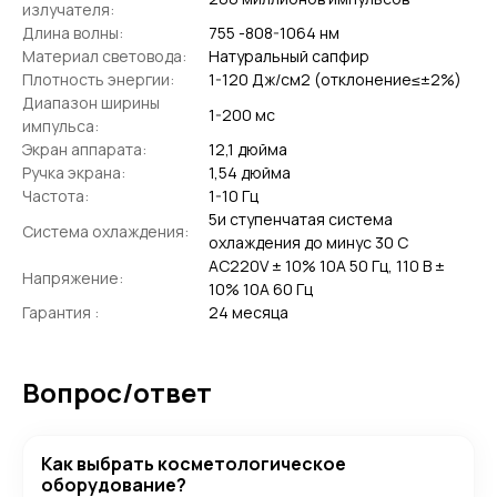
излучателя:
Длина волны:
755 -808-1064 нм
Материал световода:
Натуральный сапфир
Плотность энергии:
1-120 Дж/см2 (отклонение≤±2%)
Диапазон ширины
1-200 мс
импульса:
Экран аппарата:
12,1 дюйма
Ручка экрана:
1,54 дюйма
Частота:
1-10 Гц
5и ступенчатая система
Система охлаждения:
охлаждения до минус 30 С
AC220V ± 10% 10A 50 Гц, 110 В ±
Напряжение:
10% 10A 60 Гц
Гарантия :
24 месяца
Вопрос/ответ
Как выбрать косметологическое
оборудование?