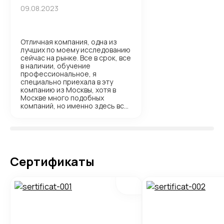
09.08.2023
Отличная компания, одна из
лучших по моему исследованию
сейчас на рынке. Все в срок, все
в наличии, обучение
профессиональное, я
специально приехала в эту
компанию из Москвы, хотя в
Москве много подобных
компаний, но именно здесь все
качественно, без подводных
камней. Желаю вам и в
дальнейшем держать марку.
Менеджеру Екатерине и
преподавателю Марии особая
благодарность ??
Сертификаты