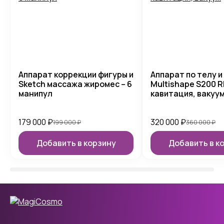
Аппарат коррекции фигуры и
Аппарат по телу и
Sketch массажа жиромес – 6
Multishape S200 RF
манипул
кавитация, вакуу
179 000
₽
320 000
₽
199 000
₽
360 000
₽
Добавить в корзину
Добавить в к