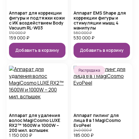
Аппарат для коррекции
Аппарат EMS Shape для
фигуры и подтяжки кожи
коррекции фигуры и
с ИК воздействием Body
стимуляции мышц 4
Vacuum RL-W03
манипулы
170 000
₽
580 000
₽
159 000
₽
530 000
₽
Добавить в корзину
Добавить в корзину
Распродажа
Аппарат для удаления
Аппарат пилинг для
волос MagiCosmo LUXE
лица 8 в 1 MagiCosmo
RX2™ 1600W и 1000W –
EvoPeel
200 мил. вспышек
240 000
₽
1 150 000
₽
185 000
₽