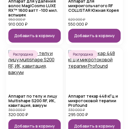
Аппарат для удаления
Аппарат для
волос MagiCosmo LUXE
микроигольчатого RF
RX™ 1600 ватт -100 мил.
COLLISTAR Южная Корея
вспышек
950 000
₽
620 000
₽
910 000
₽
550 000
₽
Добавить в корзину
Добавить в корзину
Распродажа
Распродажа
Аппарат по телу и лицу
Аппарат текар 448 кГц и
Multishape S200 RF, ИК,
микротоковой терапии
кавитация, вакуум
Profound
360 000
₽
330 000
₽
320 000
₽
295 000
₽
Добавить в корзину
Добавить в корзину