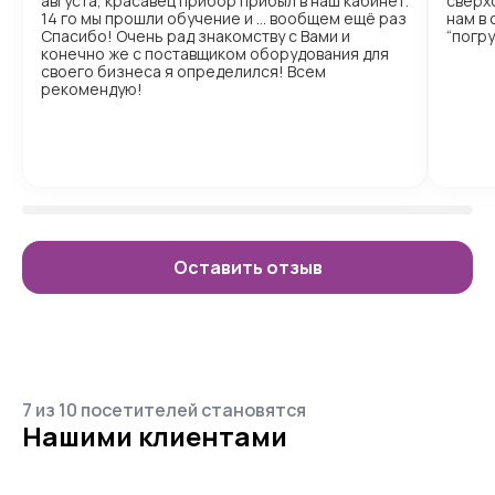
августа, красавец прибор прибыл в наш кабинет.
сверх
14 го мы прошли обучение и … вообщем ещё раз
нам в
Спасибо! Очень рад знакомству с Вами и
“погр
конечно же с поставщиком оборудования для
своего бизнеса я определился! Всем
рекомендую!
Оставить отзыв
7 из 10 посетителей становятся
Нашими клиентами