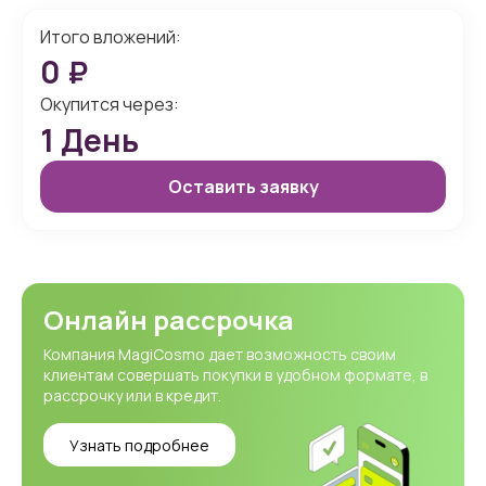
Итого вложений:
0
₽
Окупится через:
1
День
Оставить заявку
Онлайн рассрочка
Компания MagiCosmo дает возможность своим
клиентам совершать покупки в удобном формате, в
рассрочку или в кредит.
Узнать подробнее