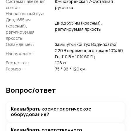
Система наведения
Южнокорейская 7-суставная
света: :
рукоятка
Направленный луч:
Диод 655 нм
Диод 655 нм (красный),
(красный),
регулируемая яркость
регулируемая
яркость:
Охлаждение: :
Замкнутый контур Вода-воздух
220 В переменного тока ± 10% 50
Напряжение::
Гц, 110 В ± 10% 60 Гц
Вес нетто: :
106 кг
Размер: :
75 * 86 * 120 см
Вопрос/ответ
Как выбрать косметологическое
оборудование?
Как выбрать ответственного