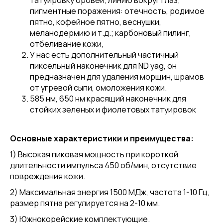
татуировку бровей, линию вокруг глаз;
пигментные поражения: отечность, родимое
пятно, кофейное пятно, веснушки,
меланодермию и т.д.; карбоновый пилинг,
отбеливание кожи,
У нас есть дополнительный частичный
пиксельный наконечник для ND yag, он
предназначен для удаления морщин, шрамов
от угревой сыпи, омоложения кожи.
585 нм, 650 нм красящий наконечник для
стойких зеленых и фиолетовых татуировок
Основные характеристики и преимущества:
1) Высокая пиковая мощность при короткой
длительности импульса 450 об/мин, отсутствие
повреждения кожи.
2) Максимальная энергия 1500 МДж, частота 1-10 Гц,
размер пятна регулируется на 2-10 мм.
3) Южнокорейские комплектующие.