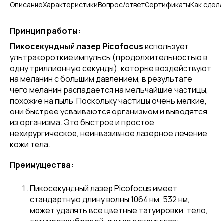
Описание
Характеристики
Вопрос/ответ
Сертификаты
Как сдел
Принцип работы:
Пикосекундный лазер
Picofocus
использует
ультракороткие импульсы (продолжительностью в
одну триллионную секунды), которые воздействуют
на меланин с большим давлением, в результате
чего меланин распадается на мельчайшие частицы,
похожие на пыль. Поскольку частицы очень мелкие,
они быстрее усваиваются организмом и выводятся
из организма. Это быстрое и простое
нехирургическое, неинвазивное лазерное лечение
кожи тела.
Преимущества:
Пикосекундный лазер Picofocus имеет
стандартную длину волны 1064 нм, 532 нм,
может удалять все цветные татуировки: тело,