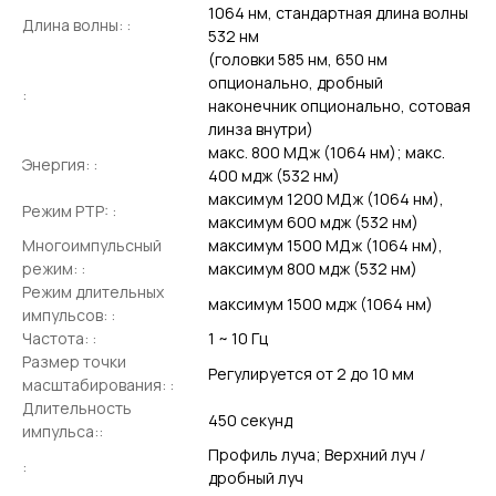
1064 нм, стандартная длина волны
Длина волны: :
532 нм
(головки 585 нм, 650 нм
опционально, дробный
:
наконечник опционально, сотовая
линза внутри)
макс. 800 МДж (1064 нм); макс.
Энергия: :
400 мдж (532 нм)
максимум 1200 МДж (1064 нм),
Режим PTP: :
максимум 600 мдж (532 нм)
Многоимпульсный
максимум 1500 МДж (1064 нм),
режим: :
максимум 800 мдж (532 нм)
Режим длительных
максимум 1500 мдж (1064 нм)
импульсов: :
Частота: :
1 ~ 10 Гц
Размер точки
Регулируется от 2 до 10 мм
масштабирования: :
Длительность
450 секунд
импульса::
Профиль луча; Верхний луч /
:
дробный луч