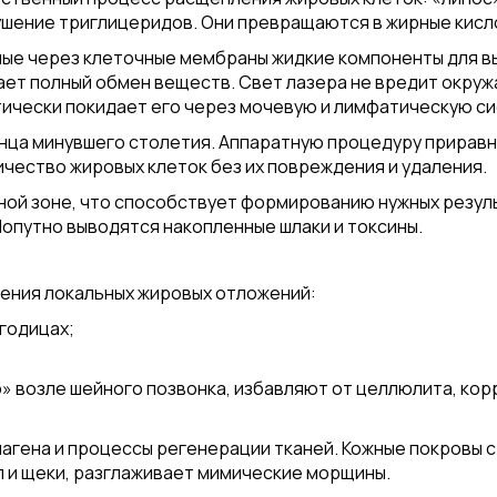
шение триглицеридов. Они превращаются в жирные кисло
ые через клеточные мембраны жидкие компоненты для в
ает полный обмен веществ. Свет лазера не вредит окру
тически покидает его через мочевую и лимфатическую с
нца минувшего столетия. Аппаратную процедуру приравн
чество жировых клеток без их повреждения и удаления.
ой зоне, что способствует формированию нужных результ
 Попутно выводятся накопленные шлаки и токсины.
нения локальных жировых отложений:
ягодицах;
» возле шейного позвонка, избавляют от целлюлита, ко
лагена и процессы регенерации тканей. Кожные покровы 
л и щеки, разглаживает мимические морщины.