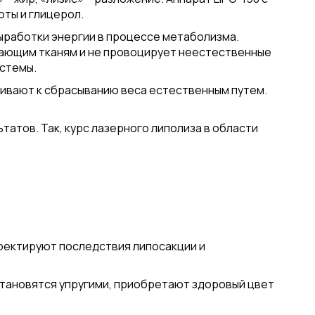
ты и глицерол.
ыработки энергии в процессе метаболизма.
жающим тканям и не провоцирует неестественные
истемы.
ивают к сбрасыванию веса естественным путем.
атов. Так, курс лазерного липолиза в области
рректируют последствия липосакции и
становятся упругими, приобретают здоровый цвет