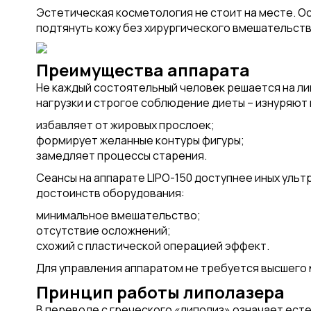
Эстетическая косметология не стоит на месте. О
подтянуть кожу без хирургического вмешательств
Преимущества аппарата
Не каждый состоятельный человек решается на л
нагрузки и строгое соблюдение диеты – изнуряют
избавляет от жировых прослоек;
формирует желанные контуры фигуры;
замедляет процессы старения.
Сеансы на аппарате LIPO-150 доступнее иных ульт
достоинств оборудования:
минимальное вмешательство;
отсутствие осложнений;
схожий с пластической операцией эффект.
Для управления аппаратом не требуется высшего 
Принцип работы липолазера
В переводе с греческого «липолиз» означает есте