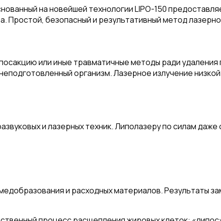
снованный на новейшей технологии LIPO-150 предоставл
а. Простой, безопасный и результативный метод лазерно
ипосакцию или иные травматичные методы ради удаления
 неподготовленный организм. Лазерное излучение низко
развуковых и лазерных техник. Липолазеру по силам даж
медобразования и расходных материалов. Результаты за
ственный процесс расщепления жировых клеток: «липос» –