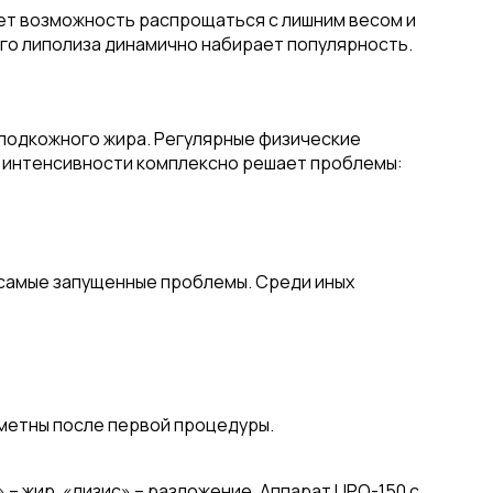
яет возможность распрощаться с лишним весом и
го липолиза динамично набирает популярность.
 подкожного жира. Регулярные физические
й интенсивности комплексно решает проблемы:
е самые запущенные проблемы. Среди иных
метны после первой процедуры.
 жир, «лизис» – разложение. Аппарат LIPO-150 с