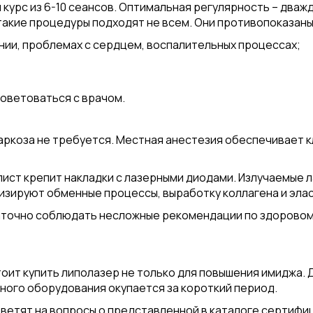
курс из 6-10 сеансов. Оптимальная регулярность – дваж
такие процедуры подходят не всем. Они противопоказаны
онии, проблемах с сердцем, воспалительных процессах;
оветоваться с врачом.
наркоза не требуется. Местная анестезия обеспечивает
ст крепит накладки с лазерными диодами. Излучаемые л
изируют обменные процессы, выработку коллагена и элас
аточно соблюдать несложные рекомендации по здоровому 
тоит купить липолазер не только для повышения имиджа.
ьного оборудования окупается за короткий период.
ветят на вопросы о представленной в каталоге сертифи