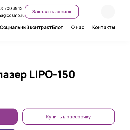
0) 700 38 12
Заказать звонок
magicosmo.ru
Социальный контракт
Блог
О нас
Контакты
ентного макияжа
Новости компании
Сертификаты
Экспертное мнение
лазер LIPO-150
Купить в рассрочку