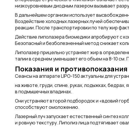
низкоуровневым диодным лазером вызывает разру
В дальнейшем организм использует высвобожденн
Воздействие холодных лазерных лучей обеспечив
реакции. После транспортировки по телу жир фак
Действие липолазера биомедики апробируют с ко
Безопасный и безболезненный метод снижает коли
Липолазер прицельно устраняет жир в определенн
талии в среднем уменьшает его объем на 8-10 см.
Показания и противопоказания
Сеансы на аппарате LIPO-150 актуальны для устра
на животе, груди, спине, руках, лодыжках, бедрах, 
в подмышечных впадинах.
Они устраняют второй подбородок и «вдовий горб
способствуют омоложению.
Лазерный луч запускает естественный синтез кол
и ровную текстуру. Липолиз лица подтягивает ова