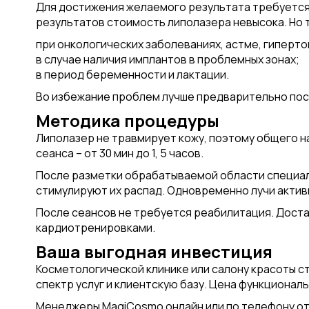
Для достижения желаемого результата требуется 
результатов стоимость липолазера невысока. Но 
при онкологических заболеваниях, астме, гиперт
в случае наличия имплантов в проблемных зонах;
в период беременности и лактации.
Во избежание проблем лучше предварительно пос
Методика процедуры
Липолазер не травмирует кожу, поэтому общего 
сеанса – от 30 мин до 1, 5 часов.
После разметки обрабатываемой области специали
стимулируют их распад. Одновременно лучи актив
После сеансов не требуется реабилитация. Дост
кардиотренировками.
Ваша выгодная инвестиция
Косметологической клинике или салону красоты с
спектр услуг и клиентскую базу. Цена функционал
Менеджеры MagiCosmo онлайн или по телефону от