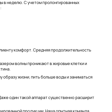
ды в неделю. С учетом пролонгированных
:
 клиенту комфорт. Средняя продолжительность
азером волны проникают в жировые клетки и
тина.
образу жизни, пить больше воды и заниматься
 Даже один такой аппарат существенно расширит
цированной продукции. Наша опытная команда