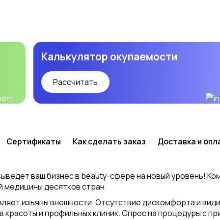
Калькулятор окупаемости
Рассчитать
Сертификаты
Как сделать заказ
Доставка и опл
ведет ваш бизнес в beauty-сфере на новый уровень! К
й медицины десятков стран.
вляет изъяны внешности. Отсутствие дискомфорта и вид
в красоты и профильных клиник. Спрос на процедуры с п