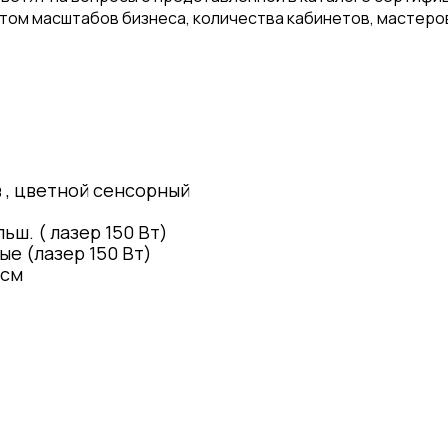
том масштабов бизнеса, количества кабинетов, мастеров
 , цветной сенсорный
льш. ( лазер 150 Вт)
ые (лазер 150 Вт)
 см