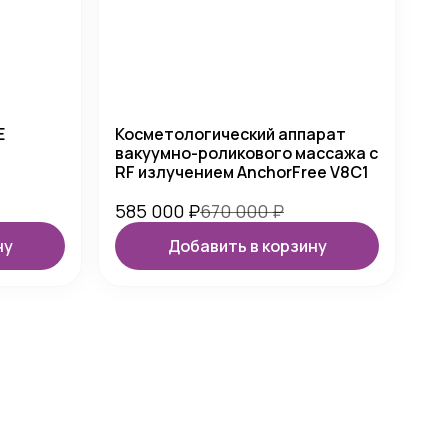
E
Косметологический аппарат
вакуумно-роликового массажа с
RF излучением AnchorFree V8C1
585 000
₽
670 000
₽
ну
Добавить в корзину