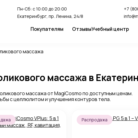
Пн-Сб: с 10:00 до 20:00
+7 (80
Екатеринбург, пр. Ленина, 24/8
info@
Покупателям
Отзывы
Учебный центр
Сервис
Студия перман
оликового массажа
Доставка и оплата
Гарантия
оликового массажа в Екатери
FAQ
Как сделать заказ
ликового массажа от MagiCosmo по доступным ценам.
бы с целлюлитом и улучшения контуров тела.
одажа
Распродажа