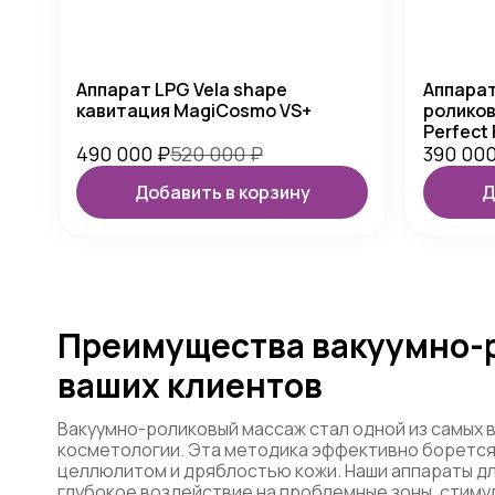
Аппарат LPG Vela shape
Аппарат
кавитация MagiCosmo VS+
роликов
Perfect
490 000
₽
520 000
₽
390 00
Добавить в корзину
Д
Преимущества вакуумно-р
ваших клиентов
Вакуумно-роликовый массаж стал одной из самых
косметологии. Эта методика эффективно борется
целлюлитом и дряблостью кожи. Наши аппараты д
глубокое воздействие на проблемные зоны, стим