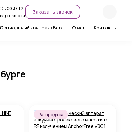
0) 700 38 12
Заказать звонок
magicosmo.ru
Социальный контракт
Блог
О нас
Контакты
ентного макияжа
Новости компании
Сертификаты
Экспертное мнение
нбурге
Распродажа