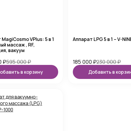
 MagiCosmo VPlus: 5 в 1
Аппарат LPG 5 в 1 – V-NIN
ый массаж , RF,
ия, вакуум
0
₽
595 000
₽
185 000
₽
230 000
₽
обавить в корзину
Добавить в корзи