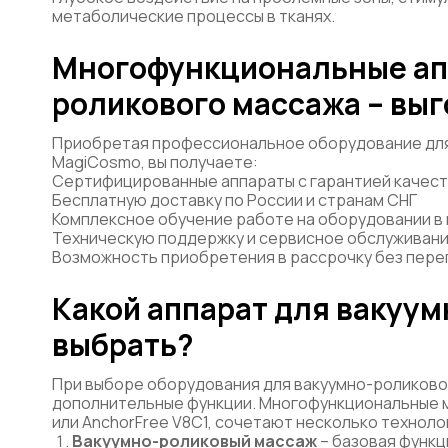
метаболические процессы в тканях.
Многофункциональные ап
роликового массажа – вы
Приобретая профессиональное оборудование для
MagiCosmo, вы получаете:
Сертифицированные аппараты с гарантией качест
Бесплатную доставку по России и странам СНГ
Комплексное обучение работе на оборудовании в
Техническую поддержку и сервисное обслуживан
Возможность приобретения в рассрочку без пере
Какой аппарат для вакуу
выбрать?
При выборе оборудования для вакуумно-роликово
дополнительные функции. Многофункциональные мо
или AnchorFree V8C1, сочетают несколько техноло
Вакуумно-роликовый массаж
– базовая функц