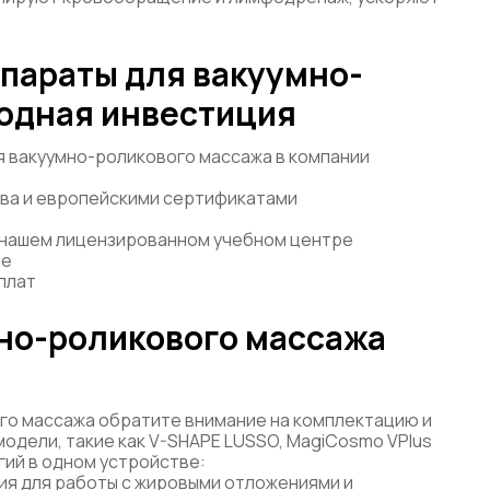
параты для вакуумно-
годная инвестиция
 вакуумно-роликового массажа в компании
ва и европейскими сертификатами
 нашем лицензированном учебном центре
ие
плат
мно-роликового массажа
го массажа обратите внимание на комплектацию и
дели, такие как V-SHAPE LUSSO, MagiCosmo VPlus
гий в одном устройстве:
ия для работы с жировыми отложениями и