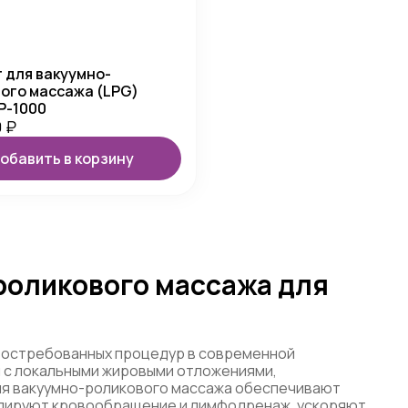
 для вакуумно-
ого массажа (LPG)
 P-1000
0
₽
обавить в корзину
оликового массажа для
 востребованных процедур в современной
 с локальными жировыми отложениями,
ля вакуумно-роликового массажа обеспечивают
улируют кровообращение и лимфодренаж, ускоряют